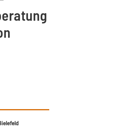
hberatung
on
ielefeld