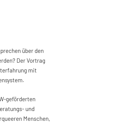
Sprechen über den
erden? Der Vortrag
terfahrung mit
vensystem.
HW-geförderten
Beratungs- und
derqueeren Menschen,