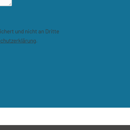
hert und nicht an Dritte
chutzerklärung
.
3