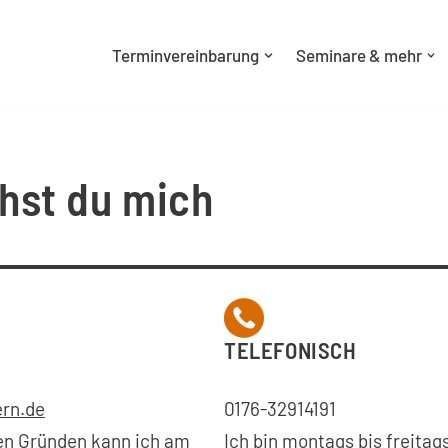
Terminvereinbarung
Seminare & mehr
chst du mich
TELEFONISCH
rn.de
0176-32914191
en Gründen kann ich am
Ich bin montags bis freitag