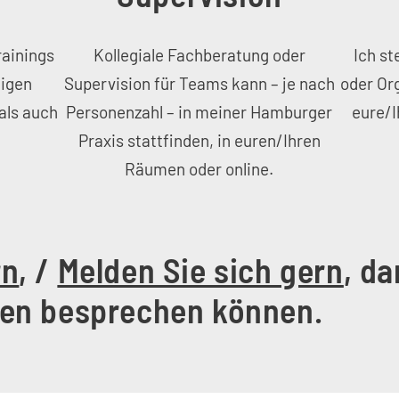
rainings
Kollegiale Fachberatung oder
Ich st
gigen
Supervision für Teams kann – je nach
oder Org
als auch
Personenzahl – in meiner Hamburger
eure/I
Praxis stattfinden, in euren/Ihren
Räumen oder online.
rn
, /
Melden Sie sich gern
, da
gen besprechen können.